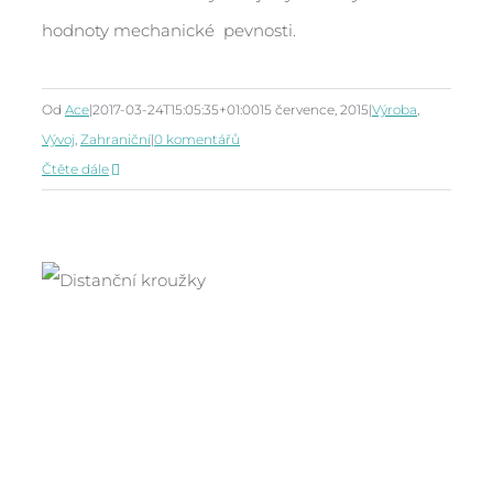
hodnoty mechanické pevnosti.
Od
Ace
|
2017-03-24T15:05:35+01:00
15 července, 2015
|
Výroba
,
Vývoj
,
Zahraniční
|
0 komentářů
Čtěte dále