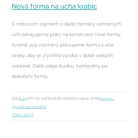
Nová forma na ucha krabic
S rostoucím zájmem o další rozměry odnosných
uch zahajujeme práci na konstrukci nové formy.
Nová forma na ucha krabic
Kromě více rozměrů plánujeme formu s více
otisky, aby se zrychlila výroba v době velkých
zakázek. Další údaje budou zveřejněny po
dokočení formy.
Od
Ace
|
2017-03-24T15:05:35+01:00
20 srpna, 2015
|
Domací
,
Vývoj
|
0 komentářů
Čtěte dále