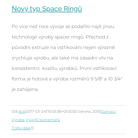
Nový typ Space Ringů
Po více než roce vývoje se podařilo najít jinou
technologii výroby spacer ringů. Přechod z
Nový typ Space Ringů
původní extruze na vstřikování nejen výrazně
zrychluje výrobu, ale také má zásadní vliv na
konsistentní kvalitu výrobků. První vstřikovací
forma je hotová a výroba rozměrů 9 5/8" a 10 3/4"
je zahájena.
Od
Ace
|
2017-03-24T15:05:36+01:00
30 června, 2015
|
Domací
,
Výroba
,
Vývoj
|
0 komentářů
Čtěte dále