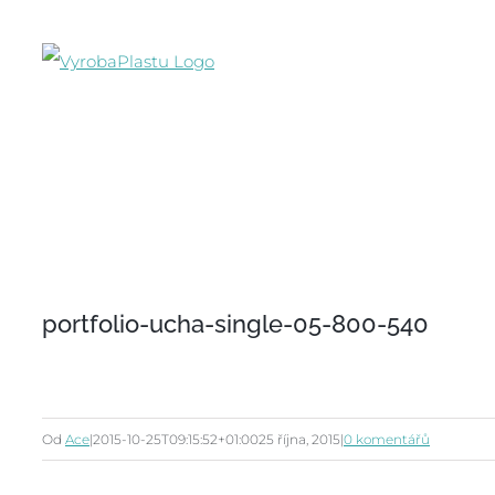
Přeskočit
na
obsah
portfolio-ucha-single-05-800-540
Od
Ace
|
2015-10-25T09:15:52+01:00
25 října, 2015
|
0 komentářů