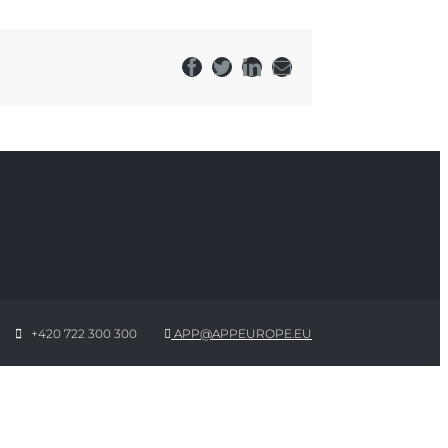
Facebook
Twitter
LinkedIn
E-
mail
+420 722 300 300
APP@APPEUROPE.EU